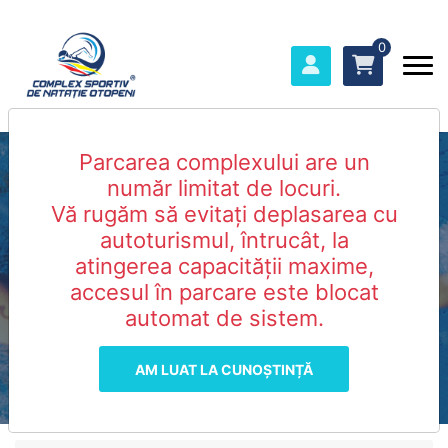
0
Parcarea complexului are un
număr limitat de locuri.
Booking Sală
Vă rugăm să evitați deplasarea cu
autoturismul, întrucât, la
Antrenament
atingerea capacității maxime,
accesul în parcare este blocat
Sărituri
automat de sistem.
Pagina Principală
Sală Antrenament Sărituri
AM LUAT LA CUNOȘTINȚĂ